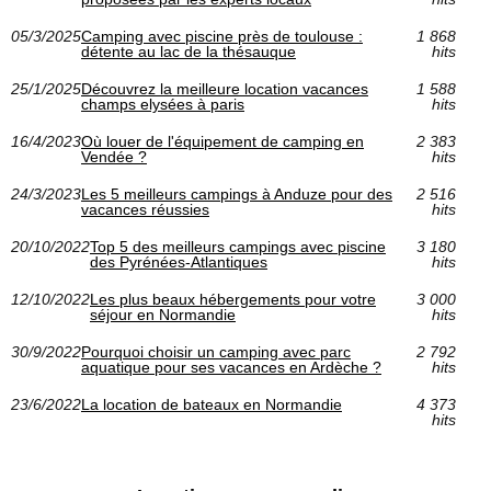
05/3/2025
Camping avec piscine près de toulouse :
1 868
détente au lac de la thésauque
hits
25/1/2025
Découvrez la meilleure location vacances
1 588
champs elysées à paris
hits
16/4/2023
Où louer de l'équipement de camping en
2 383
Vendée ?
hits
24/3/2023
Les 5 meilleurs campings à Anduze pour des
2 516
vacances réussies
hits
20/10/2022
Top 5 des meilleurs campings avec piscine
3 180
des Pyrénées-Atlantiques
hits
12/10/2022
Les plus beaux hébergements pour votre
3 000
séjour en Normandie
hits
30/9/2022
Pourquoi choisir un camping avec parc
2 792
aquatique pour ses vacances en Ardèche ?
hits
23/6/2022
La location de bateaux en Normandie
4 373
hits