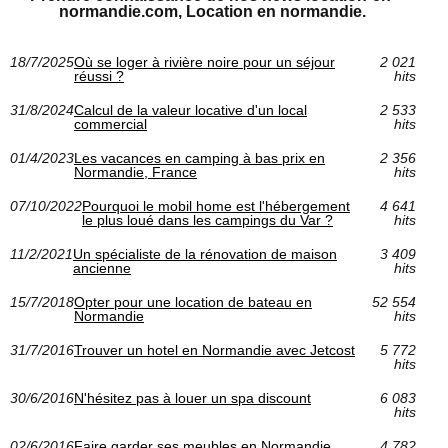
normandie.com, Location en normandie.
18/7/2025
Où se loger à rivière noire pour un séjour
2 021
réussi ?
hits
31/8/2024
Calcul de la valeur locative d'un local
2 533
commercial
hits
01/4/2023
Les vacances en camping à bas prix en
2 356
Normandie, France
hits
07/10/2022
Pourquoi le mobil home est l'hébergement
4 641
le plus loué dans les campings du Var ?
hits
11/2/2021
Un spécialiste de la rénovation de maison
3 409
ancienne
hits
15/7/2018
Opter pour une location de bateau en
52 554
Normandie
hits
31/7/2016
Trouver un hotel en Normandie avec Jetcost
5 772
hits
30/6/2016
N'hésitez pas à louer un spa discount
6 083
hits
02/6/2016
Faire garder ses meubles en Normandie
4 782