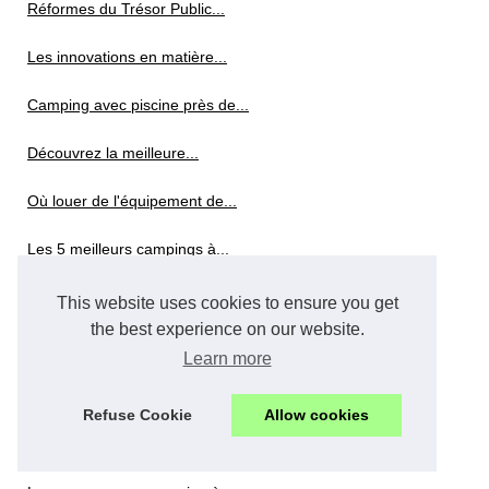
Réformes du Trésor Public...
Les innovations en matière...
Camping avec piscine près de...
Découvrez la meilleure...
Où louer de l'équipement de...
Les 5 meilleurs campings à...
Top 5 des meilleurs campings...
This website uses cookies to ensure you get
the best experience on our website.
Conseils
Learn more
Où se loger à rivière...
Refuse Cookie
Allow cookies
Calcul de la valeur locative...