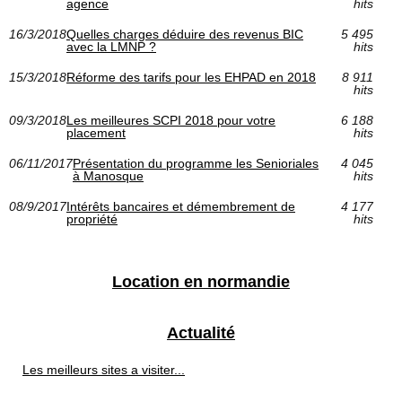
agence
hits
16/3/2018
Quelles charges déduire des revenus BIC
5 495
avec la LMNP ?
hits
15/3/2018
Réforme des tarifs pour les EHPAD en 2018
8 911
hits
09/3/2018
Les meilleures SCPI 2018 pour votre
6 188
placement
hits
06/11/2017
Présentation du programme les Senioriales
4 045
à Manosque
hits
08/9/2017
Intérêts bancaires et démembrement de
4 177
propriété
hits
Location en normandie
Actualité
Les meilleurs sites a visiter...