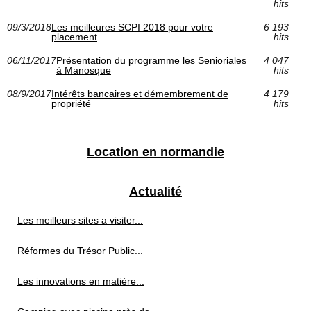
hits
09/3/2018
Les meilleures SCPI 2018 pour votre
6 193
placement
hits
06/11/2017
Présentation du programme les Senioriales
4 047
à Manosque
hits
08/9/2017
Intérêts bancaires et démembrement de
4 179
propriété
hits
Location en normandie
Actualité
Les meilleurs sites a visiter...
Réformes du Trésor Public...
Les innovations en matière...