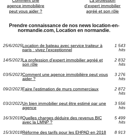
Comment une
La profession
agence immobilière
d'expert immobilier
peut vous aider ?
agréé et son rôle
Prendre connaissance de nos news location-en-
normandie.com, Location en normandie.
25/6/2025
Location de bateau avec service traiteur à
1 543
paris : vivez l'exceptionnel
hits
14/5/2023
La profession d'expert immobilier agréé et
2 832
son rôle
hits
03/5/2023
Comment une agence immobilière peut vous
3 276
aider ?
hits
09/2/2023
Faire l'estimation de murs commerciaux
2 872
hits
03/2/2022
Un bien immobilier peut être estimé par une
3 556
agence
hits
16/3/2018
Quelles charges déduire des revenus BIC
5 499
avec la LMNP ?
hits
15/3/2018
Réforme des tarifs pour les EHPAD en 2018
8 913