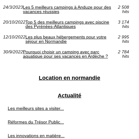
24/3/2023
Les 5 meilleurs campings à Anduze pour des
2 508
vacances réussies
hits
20/10/2022
Top 5 des meilleurs campings avec piscine
3 174
des Pyrénées-Atlantiques
hits
12/10/2022
Les plus beaux hébergements pour votre
2 995
séjour en Normandie
hits
30/9/2022
Pourquoi choisir un camping avec parc
2 784
aquatique pour ses vacances en Ardèche ?
hits
Location en normandie
Actualité
Les meilleurs sites a visiter...
Réformes du Trésor Public...
Les innovations en matière...