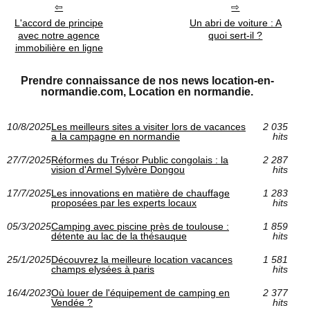
L'accord de principe
Un abri de voiture : A
avec notre agence
quoi sert-il ?
immobilière en ligne
Prendre connaissance de nos news location-en-
normandie.com, Location en normandie.
10/8/2025
Les meilleurs sites a visiter lors de vacances
2 035
a la campagne en normandie
hits
27/7/2025
Réformes du Trésor Public congolais : la
2 287
vision d'Armel Sylvère Dongou
hits
17/7/2025
Les innovations en matière de chauffage
1 283
proposées par les experts locaux
hits
05/3/2025
Camping avec piscine près de toulouse :
1 859
détente au lac de la thésauque
hits
25/1/2025
Découvrez la meilleure location vacances
1 581
champs elysées à paris
hits
16/4/2023
Où louer de l'équipement de camping en
2 377
Vendée ?
hits