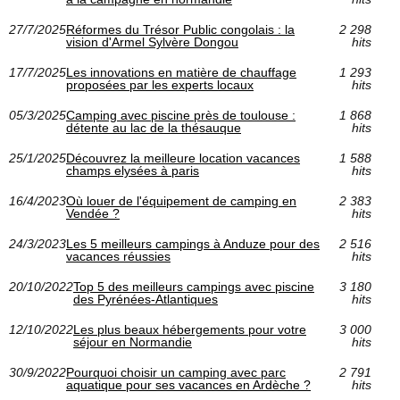
27/7/2025
Réformes du Trésor Public congolais : la
2 298
vision d'Armel Sylvère Dongou
hits
17/7/2025
Les innovations en matière de chauffage
1 293
proposées par les experts locaux
hits
05/3/2025
Camping avec piscine près de toulouse :
1 868
détente au lac de la thésauque
hits
25/1/2025
Découvrez la meilleure location vacances
1 588
champs elysées à paris
hits
16/4/2023
Où louer de l'équipement de camping en
2 383
Vendée ?
hits
24/3/2023
Les 5 meilleurs campings à Anduze pour des
2 516
vacances réussies
hits
20/10/2022
Top 5 des meilleurs campings avec piscine
3 180
des Pyrénées-Atlantiques
hits
12/10/2022
Les plus beaux hébergements pour votre
3 000
séjour en Normandie
hits
30/9/2022
Pourquoi choisir un camping avec parc
2 791
aquatique pour ses vacances en Ardèche ?
hits