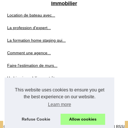
Immobilier
Location de bateau avec...
La profession d'expert...
La formation home staging qui...
Comment une agence...
Faire l'estimation de murs...
Un bien immobilier peut être...
This website uses cookies to ensure you get
Quelles charges déduire des...
the best experience on our website.
Réforme des tarifs pour les...
Learn more
Refuse Cookie
Allow cookies
© 2026
Location-en-normandie.com
|
Voir votre site
|
Cookies Policy
|
RSS
|