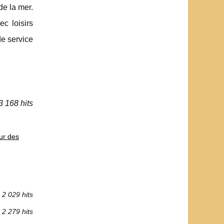
de la mer.
c loisirs
de service
3 168 hits
ur des
2 029 hits
2 279 hits