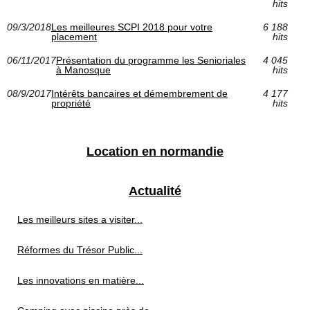
hits
09/3/2018
Les meilleures SCPI 2018 pour votre
6 188
placement
hits
06/11/2017
Présentation du programme les Senioriales
4 045
à Manosque
hits
08/9/2017
Intérêts bancaires et démembrement de
4 177
propriété
hits
Location en normandie
Actualité
Les meilleurs sites a visiter...
Réformes du Trésor Public...
Les innovations en matière...