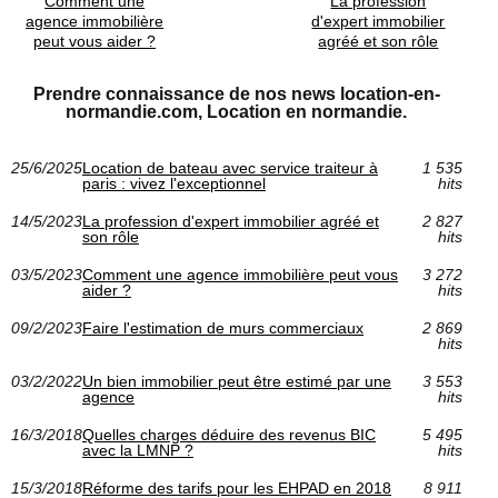
Comment une
La profession
agence immobilière
d'expert immobilier
peut vous aider ?
agréé et son rôle
Prendre connaissance de nos news location-en-
normandie.com, Location en normandie.
25/6/2025
Location de bateau avec service traiteur à
1 535
paris : vivez l'exceptionnel
hits
14/5/2023
La profession d'expert immobilier agréé et
2 827
son rôle
hits
03/5/2023
Comment une agence immobilière peut vous
3 272
aider ?
hits
09/2/2023
Faire l'estimation de murs commerciaux
2 869
hits
03/2/2022
Un bien immobilier peut être estimé par une
3 553
agence
hits
16/3/2018
Quelles charges déduire des revenus BIC
5 495
avec la LMNP ?
hits
15/3/2018
Réforme des tarifs pour les EHPAD en 2018
8 911