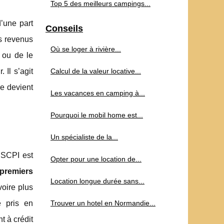
Top 5 des meilleurs campings...
’une part
Conseils
es revenus
Où se loger à rivière...
r ou de le
 Il s’agit
Calcul de la valeur locative...
re devient
Les vacances en camping à...
Pourquoi le mobil home est...
Un spécialiste de la...
a SCPI est
Opter pour une location de...
 premiers
Location longue durée sans...
voire plus
e pris en
Trouver un hotel en Normandie...
t à crédit