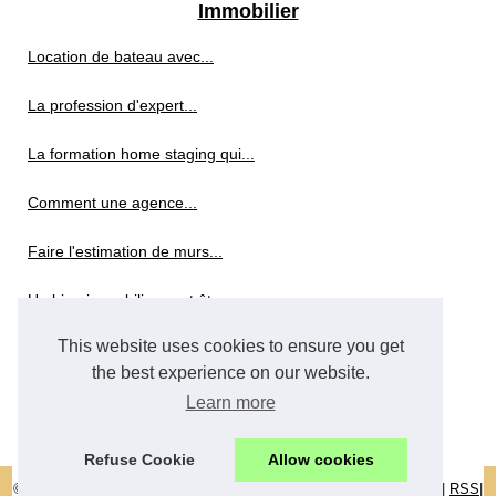
Immobilier
Location de bateau avec...
La profession d'expert...
La formation home staging qui...
Comment une agence...
Faire l'estimation de murs...
Un bien immobilier peut être...
This website uses cookies to ensure you get
Quelles charges déduire des...
the best experience on our website.
Réforme des tarifs pour les...
Learn more
Refuse Cookie
Allow cookies
© 2026
Location-en-normandie.com
|
Voir votre site
|
Cookies Policy
|
RSS
|