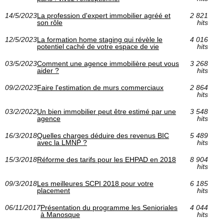
14/5/2023
La profession d'expert immobilier agréé et
2 821
son rôle
hits
12/5/2023
La formation home staging qui révèle le
4 016
potentiel caché de votre espace de vie
hits
03/5/2023
Comment une agence immobilière peut vous
3 268
aider ?
hits
09/2/2023
Faire l'estimation de murs commerciaux
2 864
hits
03/2/2022
Un bien immobilier peut être estimé par une
3 548
agence
hits
16/3/2018
Quelles charges déduire des revenus BIC
5 489
avec la LMNP ?
hits
15/3/2018
Réforme des tarifs pour les EHPAD en 2018
8 904
hits
09/3/2018
Les meilleures SCPI 2018 pour votre
6 185
placement
hits
06/11/2017
Présentation du programme les Senioriales
4 044
à Manosque
hits